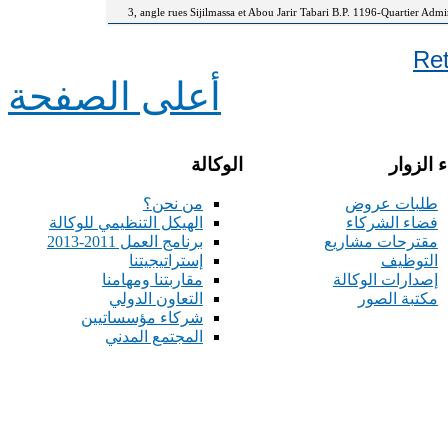
3, angle rues Sijilmassa et Abou Jarir Tabari B.P. 1196-Quartier Adm
Re
أعلى الصفحة
 الزوار
الوكالة
طلبات عروض
من نحن؟
فضاء الشركاء
الهيكل التنظيمي للوكالة
مقترحات مشاريع
برنامج العمل 2011-2013
التوظيف
إستراتيجيتنا
إصدارات الوكالة
مقاربتنا ومهامنا
مكتبة الصور
التعاون الدولي
شركاء مؤسساتيين
المجتمع المدني