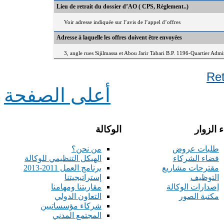
Lieu de retrait du dossier d’AO ( CPS, Règlement..)
Voir adresse indiquée sur l’avis de l’appel d’offres
Adresse à laquelle les offres doivent être envoyées
3, angle rues Sijilmassa et Abou Jarir Tabari B.P. 1196-Quartier Adm
Re
أعلى الصفحة
 الزوار
الوكالة
طلبات عروض
من نحن؟
فضاء الشركاء
الهيكل التنظيمي للوكالة
مقترحات مشاريع
برنامج العمل 2011-2013
التوظيف
إستراتيجيتنا
إصدارات الوكالة
مقاربتنا ومهامنا
مكتبة الصور
التعاون الدولي
شركاء مؤسساتيين
المجتمع المدني