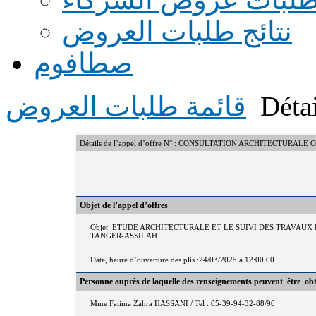
نتائج طلبات العروض
صطافوم
Détai
قائمة طلبات العروض
Détails de l’appel d’offre N° : CONSULTATION ARCHITECTURALE
Objet de l’appel d’offres
Objet :ETUDE ARCHITECTURALE ET LE SUIVI DES TRAVAU
TANGER-ASSILAH
Date, heure d’ouverture des plis :24/03/2025 à 12:00:00
Personne auprès de laquelle des renseignements peuvent être ob
Mme Fatima Zahra HASSANI / Tel : 05-39-94-32-88/90