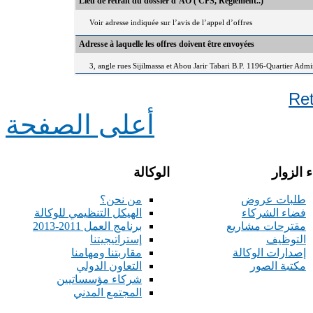
Lieu de retrait du dossier d’AO ( CPS, Règlement..)
Voir adresse indiquée sur l’avis de l’appel d’offres
Adresse à laquelle les offres doivent être envoyées
3, angle rues Sijilmassa et Abou Jarir Tabari B.P. 1196-Quartier Adm
Re
أعلى الصفحة
 الزوار
الوكالة
طلبات عروض
من نحن؟
فضاء الشركاء
الهيكل التنظيمي للوكالة
مقترحات مشاريع
برنامج العمل 2011-2013
التوظيف
إستراتيجيتنا
إصدارات الوكالة
مقاربتنا ومهامنا
مكتبة الصور
التعاون الدولي
شركاء مؤسساتيين
المجتمع المدني