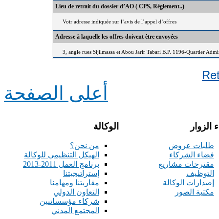
Lieu de retrait du dossier d’AO ( CPS, Règlement..)
Voir adresse indiquée sur l’avis de l’appel d’offres
Adresse à laquelle les offres doivent être envoyées
3, angle rues Sijilmassa et Abou Jarir Tabari B.P. 1196-Quartier Adm
Re
أعلى الصفحة
 الزوار
الوكالة
طلبات عروض
من نحن؟
فضاء الشركاء
الهيكل التنظيمي للوكالة
مقترحات مشاريع
برنامج العمل 2011-2013
التوظيف
إستراتيجيتنا
إصدارات الوكالة
مقاربتنا ومهامنا
مكتبة الصور
التعاون الدولي
شركاء مؤسساتيين
المجتمع المدني