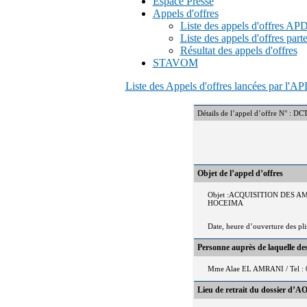
Espace Presse
Appels d'offres
Liste des appels d'offres A
Liste des appels d'offres part
Résultat des appels d'offres
STAVOM
Liste des Appels d'offres lancées par l'
Détails de l’appel d’offre N°
Objet de l’appel d’offres
Objet :ACQUISITION DES 
HOCEIMA
Date, heure d’ouverture des pl
Personne auprès de laquelle d
Mme Alae EL AMRANI / Tel : 
Lieu de retrait du dossier d’AO