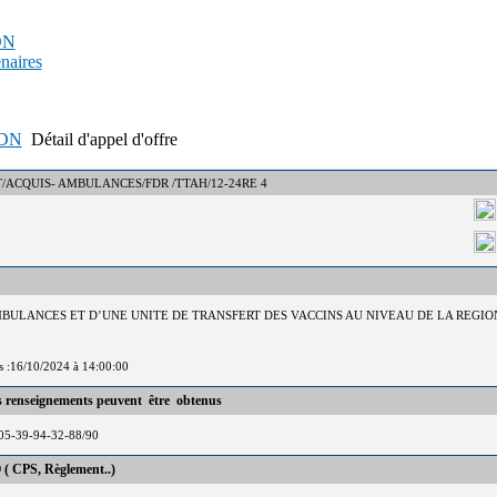
PDN
enaires
APDN
Détail d'appel d'offre
 : DCT/ACQUIS- AMBULANCES/FDR /TTAH/12-24RE 4
AMBULANCES ET D’UNE UNITE DE TRANSFERT DES VACCINS AU NIVEAU DE LA REG
is :16/10/2024 à 14:00:00
es renseignements peuvent être obtenus
05-39-94-32-88/90
 ( CPS, Règlement..)