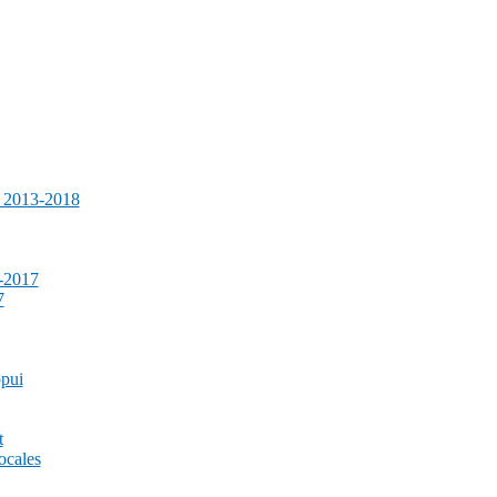
e 2013-2018
-2017
7
ppui
t
ocales