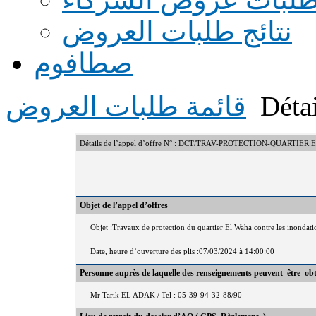
نتائج طلبات العروض
صطافوم
Détai
قائمة طلبات العروض
Détails de l’appel d’offre N° : DCT/TRAV-PROTECTION-QUART
Objet de l’appel d’offres
Objet :Travaux de protection du quartier El Waha contre les inondati
Date, heure d’ouverture des plis :07/03/2024 à 14:00:00
Personne auprès de laquelle des renseignements peuvent être ob
Mr Tarik EL ADAK / Tel : 05-39-94-32-88/90