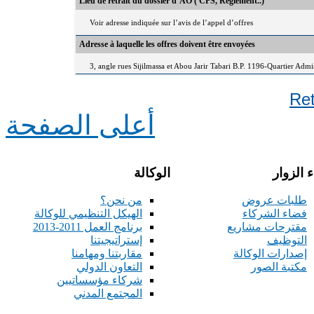
Lieu de retrait du dossier d’AO ( CPS, Règlement..)
Voir adresse indiquée sur l’avis de l’appel d’offres
Adresse à laquelle les offres doivent être envoyées
3, angle rues Sijilmassa et Abou Jarir Tabari B.P. 1196-Quartier Adm
Re
أعلى الصفحة
 الزوار
الوكالة
طلبات عروض
من نحن؟
فضاء الشركاء
الهيكل التنظيمي للوكالة
مقترحات مشاريع
برنامج العمل 2011-2013
التوظيف
إستراتيجيتنا
إصدارات الوكالة
مقاربتنا ومهامنا
مكتبة الصور
التعاون الدولي
شركاء مؤسساتيين
المجتمع المدني