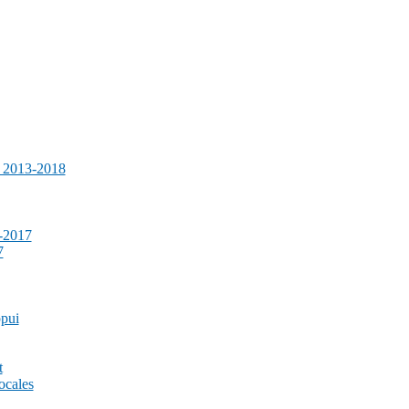
e 2013-2018
-2017
7
ppui
t
ocales