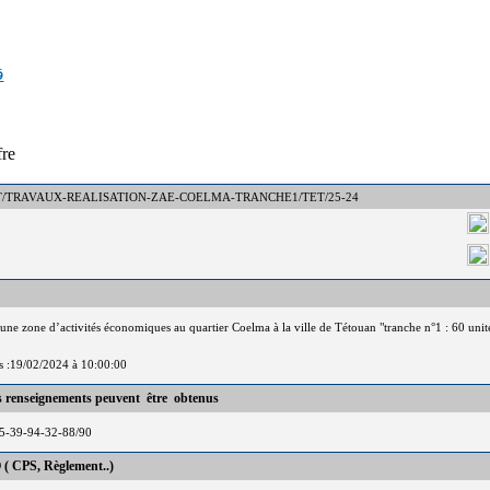
ق
fre
N° : DCT/TRAVAUX-REALISATION-ZAE-COELMA-TRANCHE1/TET/25-24
'une zone d’activités économiques au quartier Coelma à la ville de Tétouan "tranche n°1 : 60 unit
is :19/02/2024 à 10:00:00
es renseignements peuvent être obtenus
5-39-94-32-88/90
 ( CPS, Règlement..)