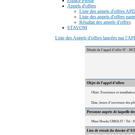
Espace Presse
Appels d'offres
Liste des appels d'offres A
Liste des appels d'offres part
Résultat des appels d'offres
STAVOM
Liste des Appels d'offres lancées par l'
Détails de l’appel d’offre N°
Objet de l’appel d’offres
Objet :Fourniture et installati
Date, heure d’ouverture des pl
Personne auprès de laquelle d
Mme Houda CHKILIT / Tel : 0
Lieu de retrait du dossier d’AO