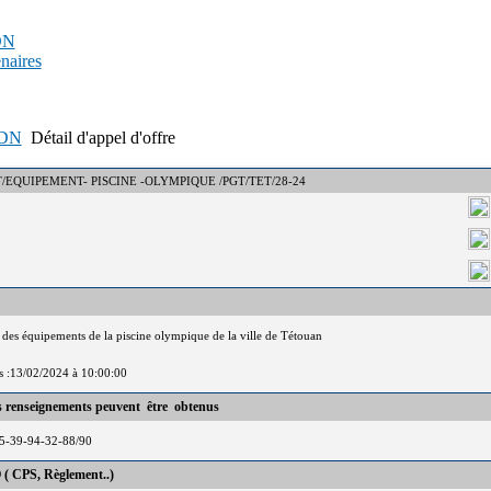
PDN
enaires
APDN
Détail d'appel d'offre
 : DCT/EQUIPEMENT- PISCINE -OLYMPIQUE /PGT/TET/28-24
on des équipements de la piscine olympique de la ville de Tétouan
is :13/02/2024 à 10:00:00
es renseignements peuvent être obtenus
5-39-94-32-88/90
 ( CPS, Règlement..)