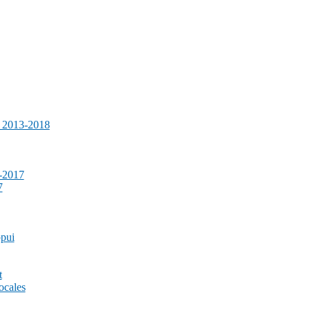
e 2013-2018
-2017
7
ppui
t
ocales