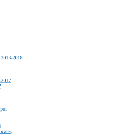
e 2013-2018
-2017
7
ppui
t
ocales