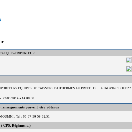
ق
fre
: DCT/ACQUIS-TRIPORTEURS
TRIPORTEURS EQUIPES DE CAISSONS ISOTHERMES AU PROFIT DE LA PROVINCE OUEZ
is :22/05/2014 à 14:00:00
es renseignements peuvent être obtenus
OUMNI / Tel : 05-37-56-59-02/51
 ( CPS, Règlement..)