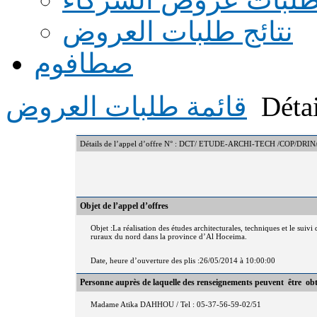
نتائج طلبات العروض
صطافوم
Détai
قائمة طلبات العروض
Détails de l’appel d’offre N° : DCT/ ETUDE-ARCHI-TECH /COP/DRIN
Objet de l’appel d’offres
Objet :La réalisation des études architecturales, techniques et le sui
ruraux du nord dans la province d’Al Hoceima.
Date, heure d’ouverture des plis :26/05/2014 à 10:00:00
Personne auprès de laquelle des renseignements peuvent être ob
Madame Atika DAHHOU / Tel : 05-37-56-59-02/51