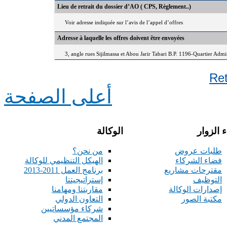
Lieu de retrait du dossier d’AO ( CPS, Règlement..)
Voir adresse indiquée sur l’avis de l’appel d’offres
Adresse à laquelle les offres doivent être envoyées
3, angle rues Sijilmassa et Abou Jarir Tabari B.P. 1196-Quartier Adm
Re
أعلى الصفحة
 الزوار
الوكالة
طلبات عروض
من نحن؟
فضاء الشركاء
الهيكل التنظيمي للوكالة
مقترحات مشاريع
برنامج العمل 2011-2013
التوظيف
إستراتيجيتنا
إصدارات الوكالة
مقاربتنا ومهامنا
مكتبة الصور
التعاون الدولي
شركاء مؤسساتيين
المجتمع المدني