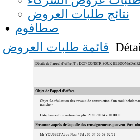
نتائج طلبات العروض
صطافوم
Détai
قائمة طلبات العروض
Détails de l’appel d’offre N° : DCT/ CONSTR-SOUK HEBDOMADAI
Objet de l’appel d’offres
Objet :La réalisation des travaux de construction d'un souk hebdom
tranche »
Date, heure d’ouverture des plis :21/05/2014 à 10:00:00
Personne auprès de laquelle des renseignements peuvent être ob
Mr YOUSSEF Abou Nasr / Tel : 05-37-56-59-02/51