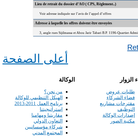
Lieu de retrait du dossier d’AO ( CPS, Règlement..)
Voir adresse indiquée sur l’avis de l’appel d’offres
Adresse à laquelle les offres doivent être envoyées
3, angle rues Sijilmassa et Abou Jarir Tabari B.P. 1196-Quartier Adm
Re
أعلى الصفحة
 الزوار
الوكالة
طلبات عروض
من نحن؟
فضاء الشركاء
الهيكل التنظيمي للوكالة
مقترحات مشاريع
برنامج العمل 2011-2013
التوظيف
إستراتيجيتنا
إصدارات الوكالة
مقاربتنا ومهامنا
مكتبة الصور
التعاون الدولي
شركاء مؤسساتيين
المجتمع المدني