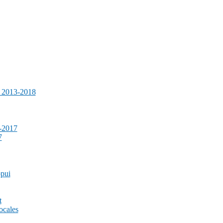
e 2013-2018
-2017
7
ppui
t
ocales