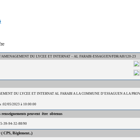
ق
fre
N° : DCT/AMENAGEMENT DU LYCEE ET INTERNAT – AL FARABI-ESSAGUEN/FDR/AH/120-23
GEMENT DU LYCEE ET INTERNAT AL FARABI A LA COMMUNE D’ESSAGUEN A LA PRO
is :02/05/2023 à 10:00:00
es renseignements peuvent être obtenus
05-39-94-32-88/90
 ( CPS, Règlement..)