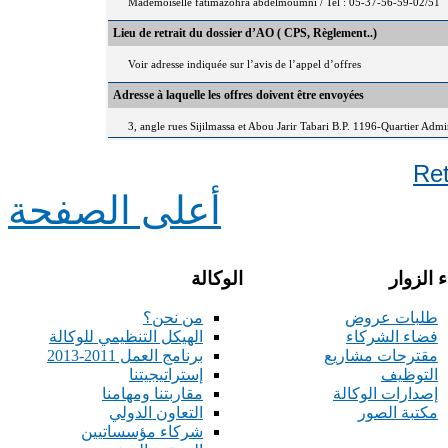
Mademoiselle fatimazohra abdelmoumni / Tel : 05-37-56-59-02/51
Lieu de retrait du dossier d’AO ( CPS, Règlement..)
Voir adresse indiquée sur l’avis de l’appel d’offres
Adresse à laquelle les offres doivent être envoyées
3, angle rues Sijilmassa et Abou Jarir Tabari B.P. 1196-Quartier Adm
Re
أعلى الصفحة
 الزوار
الوكالة
طلبات عروض
من نحن؟
فضاء الشركاء
الهيكل التنظيمي للوكالة
مقترحات مشاريع
برنامج العمل 2011-2013
التوظيف
إستراتيجيتنا
إصدارات الوكالة
مقاربتنا ومهامنا
مكتبة الصور
التعاون الدولي
شركاء مؤسساتيين