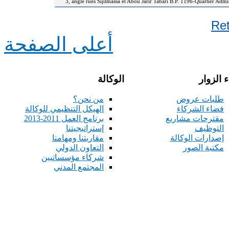
3, angle rues Sijilmassa et Abou Jarir Tabari B.P. 1196-Quartier Adm
Re
أعلى الصفحة
 الزوار
الوكالة
طلبات عروض
من نحن؟
فضاء الشركاء
الهيكل التنظيمي للوكالة
مقترحات مشاريع
برنامج العمل 2011-2013
التوظيف
إستراتيجيتنا
إصدارات الوكالة
مقاربتنا ومهامنا
مكتبة الصور
التعاون الدولي
شركاء مؤسساتيين
المجتمع المدني