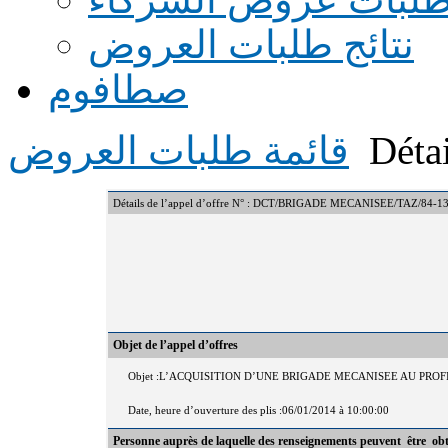
نتائج طلبات العروض
صطافوم
Détai
قائمة طلبات العروض
Détails de l’appel d’offre N° : DCT/BRIGADE MECANISEE/TAZ/84-1
Objet de l’appel d’offres
Objet :L’ACQUISITION D’UNE BRIGADE MECANISEE AU P
Date, heure d’ouverture des plis :06/01/2014 à 10:00:00
Personne auprès de laquelle des renseignements peuvent être ob