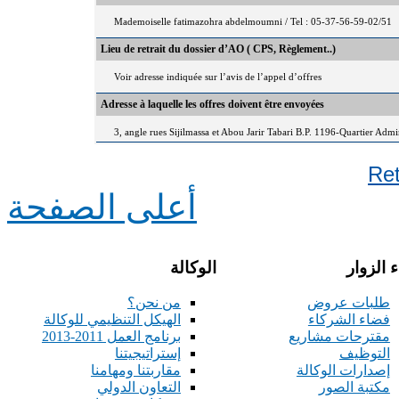
Mademoiselle fatimazohra abdelmoumni / Tel : 05-37-56-59-02/51
Lieu de retrait du dossier d’AO ( CPS, Règlement..)
Voir adresse indiquée sur l’avis de l’appel d’offres
Adresse à laquelle les offres doivent être envoyées
3, angle rues Sijilmassa et Abou Jarir Tabari B.P. 1196-Quartier Adm
Re
أعلى الصفحة
 الزوار
الوكالة
طلبات عروض
من نحن؟
فضاء الشركاء
الهيكل التنظيمي للوكالة
مقترحات مشاريع
برنامج العمل 2011-2013
التوظيف
إستراتيجيتنا
إصدارات الوكالة
مقاربتنا ومهامنا
مكتبة الصور
التعاون الدولي