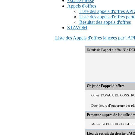
Espace Presse
Appels d'offres
Liste des appels d'offres A
Liste des appels d'offres part
Résultat des appels d'offres
STAVOM
Liste des Appels d'offres lancées par l'
Détails de l’appel d’offre N
Objet de l’appel d’offres
Objet :TAVAUX DE CONST
Date, heure d’ouverture des pl
Personne auprès de laquelle d
Mr hamid BELKHOU / Tel : 05
Lieu de retrait du dossier d’AO