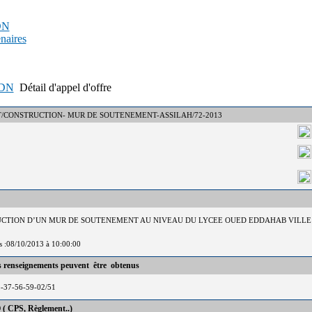
PDN
enaires
APDN
Détail d'appel d'offre
° : DCT/CONSTRUCTION- MUR DE SOUTENEMENT-ASSILAH/72-2013
RUCTION D’UN MUR DE SOUTENEMENT AU NIVEAU DU LYCEE OUED EDDAHAB VILLE 
is :08/10/2013 à 10:00:00
es renseignements peuvent être obtenus
-37-56-59-02/51
 ( CPS, Règlement..)