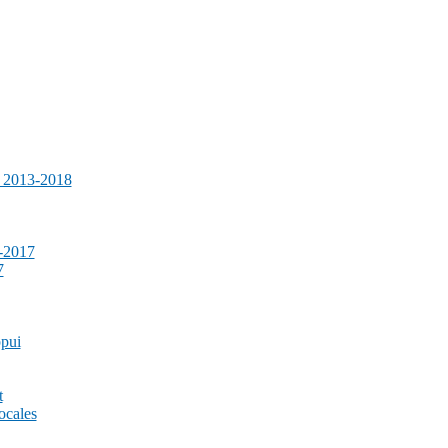
e 2013-2018
-2017
7
ppui
t
ocales