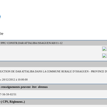
ق
fre
 : DCT/PPC/ CONSTR.DAR ATTALIBA ISSAGUEN/AH/11-12
TRUCTION DE DAR ATTALIBA DANS LA COMMUNE RURALE D’ISSAGUEN - PROVINCE 
is :20/12/2012 à 10:00:00
es renseignements peuvent être obtenus
37-56-59-02/51
 ( CPS, Règlement..)