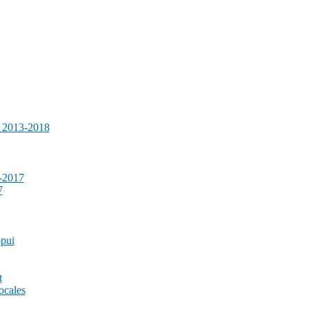
e 2013-2018
-2017
7
ppui
t
ocales