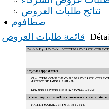
نتائج طلبات العروض
صطافوم
Détai
قائمة طلبات العروض
Détails de l’appel d’offre N° : DCT/ETUDES VOIES STRUCTURANTE
Objet de l’appel d’offres
Objet :ETUDE COMPLEMENTAIRE DES VOIES STRUCTURANT
(PREFECTURE TANGER-ASSILAH)
Date, heure d’ouverture des plis :22/08/2012 à 10:00:00
Personne auprès de laquelle des renseignements peuvent être ob
Mr Khalid ZOUHARI / Tel : 05-37-56-59-02/51