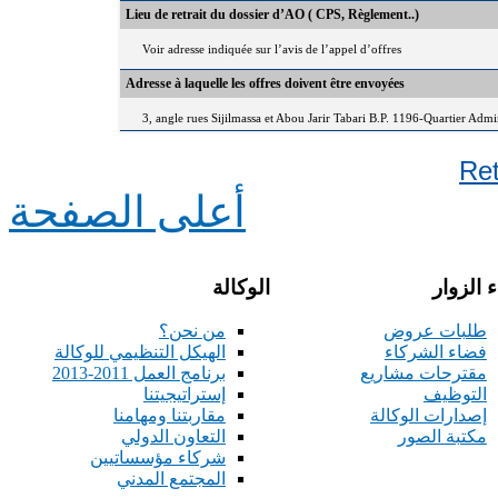
Lieu de retrait du dossier d’AO ( CPS, Règlement..)
Voir adresse indiquée sur l’avis de l’appel d’offres
Adresse à laquelle les offres doivent être envoyées
3, angle rues Sijilmassa et Abou Jarir Tabari B.P. 1196-Quartier Adm
Re
أعلى الصفحة
 الزوار
الوكالة
طلبات عروض
من نحن؟
فضاء الشركاء
الهيكل التنظيمي للوكالة
مقترحات مشاريع
برنامج العمل 2011-2013
التوظيف
إستراتيجيتنا
إصدارات الوكالة
مقاربتنا ومهامنا
مكتبة الصور
التعاون الدولي
شركاء مؤسساتيين
المجتمع المدني