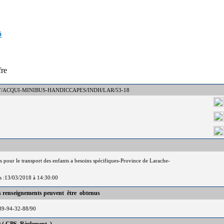
ق
fre
 : DCT/ACQUI-MINIBUS-HANDICCAPES/INDH/LAR/53-18
 pour le transport des enfants a besoins spécifiques-Province de Larache-
is :13/03/2018 à 14:30:00
es renseignements peuvent être obtenus
-39-94-32-88/90