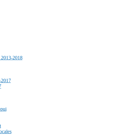
e 2013-2018
-2017
7
ppui
t
ocales