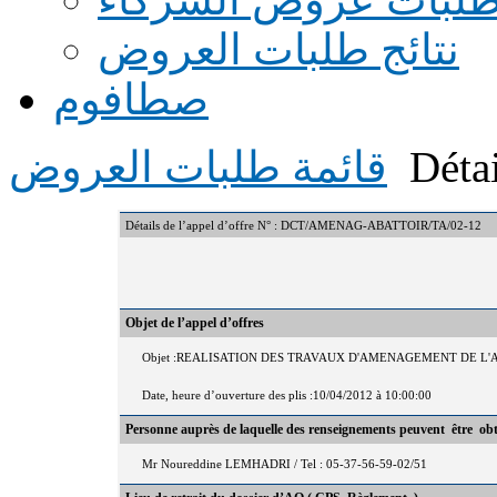
نتائج طلبات العروض
صطافوم
Détai
قائمة طلبات العروض
Détails de l’appel d’offre N° : DCT/AMENAG-ABATTOIR/TA/02-12
Objet de l’appel d’offres
Objet :REALISATION DES TRAVAUX D'AMENAGEMENT DE L'
Date, heure d’ouverture des plis :10/04/2012 à 10:00:00
Personne auprès de laquelle des renseignements peuvent être ob
Mr Noureddine LEMHADRI / Tel : 05-37-56-59-02/51