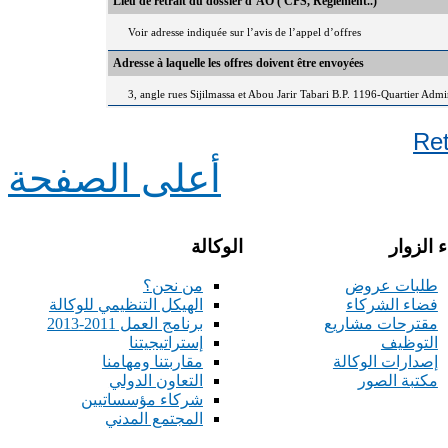
Lieu de retrait du dossier d’AO ( CPS, Règlement..)
Voir adresse indiquée sur l’avis de l’appel d’offres
Adresse à laquelle les offres doivent être envoyées
3, angle rues Sijilmassa et Abou Jarir Tabari B.P. 1196-Quartier Adm
Re
أعلى الصفحة
 الزوار
الوكالة
طلبات عروض
من نحن؟
فضاء الشركاء
الهيكل التنظيمي للوكالة
مقترحات مشاريع
برنامج العمل 2011-2013
التوظيف
إستراتيجيتنا
إصدارات الوكالة
مقاربتنا ومهامنا
مكتبة الصور
التعاون الدولي
شركاء مؤسساتيين
المجتمع المدني