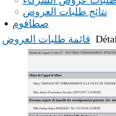
نتائج طلبات العروض
صطافوم
Détai
قائمة طلبات العروض
Détails de l’appel d’offre N° : DCT/TRAV-TERRASSEMENT /PTM/TN
Objet de l’appel d’offres
Objet :TRAVAUX DE TERRASSEMENT A LA VILLE DE TANGER
Date, heure d’ouverture des plis :28/07/2017 à 10:00:00
Personne auprès de laquelle des renseignements peuvent être ob
Mlle Fatima Zahra HASSANI / Tel : 05-39-94-32-88/90