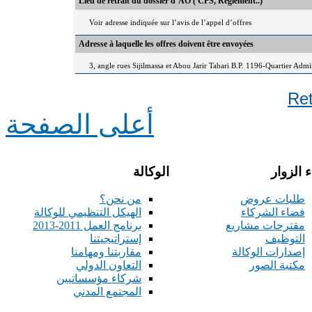
Lieu de retrait du dossier d’AO ( CPS, Règlement..)
Voir adresse indiquée sur l’avis de l’appel d’offres
Adresse à laquelle les offres doivent être envoyées
3, angle rues Sijilmassa et Abou Jarir Tabari B.P. 1196-Quartier Adm
Re
أعلى الصفحة
 الزوار
الوكالة
طلبات عروض
من نحن؟
فضاء الشركاء
الهيكل التنظيمي للوكالة
مقترحات مشاريع
برنامج العمل 2011-2013
التوظيف
إستراتيجيتنا
إصدارات الوكالة
مقاربتنا ومهامنا
مكتبة الصور
التعاون الدولي
شركاء مؤسساتيين
المجتمع المدني