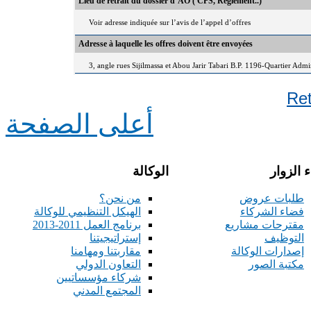
Lieu de retrait du dossier d’AO ( CPS, Règlement..)
Voir adresse indiquée sur l’avis de l’appel d’offres
Adresse à laquelle les offres doivent être envoyées
3, angle rues Sijilmassa et Abou Jarir Tabari B.P. 1196-Quartier Adm
Re
أعلى الصفحة
 الزوار
الوكالة
طلبات عروض
من نحن؟
فضاء الشركاء
الهيكل التنظيمي للوكالة
مقترحات مشاريع
برنامج العمل 2011-2013
التوظيف
إستراتيجيتنا
إصدارات الوكالة
مقاربتنا ومهامنا
مكتبة الصور
التعاون الدولي
شركاء مؤسساتيين
المجتمع المدني