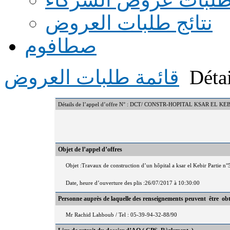
نتائج طلبات العروض
صطافوم
Détai
قائمة طلبات العروض
Détails de l’appel d’offre N° : DCT/ CONSTR-HOPITAL KSAR EL KE
Objet de l’appel d’offres
Objet :Travaux de construction d’un hôpital a ksar el Kebir Partie n
Date, heure d’ouverture des plis :26/07/2017 à 10:30:00
Personne auprès de laquelle des renseignements peuvent être ob
Mr Rachid Lahboub / Tel : 05-39-94-32-88/90