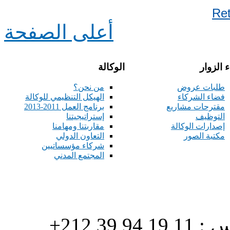
Re
أعلى الصفحة
 الزوار
الوكالة
طلبات عروض
من نحن؟
فضاء الشركاء
الهيكل التنظيمي للوكالة
مقترحات مشاريع
برنامج العمل 2011-2013
التوظيف
إستراتيجيتنا
إصدارات الوكالة
مقاربتنا ومهامنا
مكتبة الصور
التعاون الدولي
شركاء مؤسساتيين
المجتمع المدني
هاتف : 90/88 32 94 39 212+ فاكس : 11 19 94 39 212+