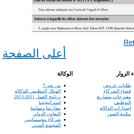
Lieu de retrait du dossier d’AO ( CPS, Règlement..)
Voir adresse indiquée sur l’avis de l’appel d’offres
Adresse à laquelle les offres doivent être envoyées
3, angle rues Sijilmassa et Abou Jarir Tabari B.P. 1196-Quartier Adm
Re
أعلى الصفحة
 الزوار
الوكالة
طلبات عروض
من نحن؟
فضاء الشركاء
الهيكل التنظيمي للوكالة
مقترحات مشاريع
برنامج العمل 2011-2013
التوظيف
إستراتيجيتنا
إصدارات الوكالة
مقاربتنا ومهامنا
مكتبة الصور
التعاون الدولي
شركاء مؤسساتيين
المجتمع المدني