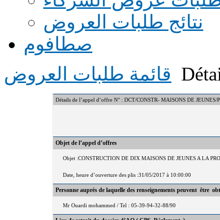
نتائج طلبات العروض
صطافوم
Détai
قائمة طلبات العروض
Détails de l’appel d’offre N° : DCT/CONSTR- MAISONS DE JEUNES
Objet de l’appel d’offres
Objet :CONSTRUCTION DE DIX MAISONS DE JEUNES A LA P
Date, heure d’ouverture des plis :31/05/2017 à 10:00:00
Personne auprès de laquelle des renseignements peuvent être ob
Mr Ouardi mohammed / Tel : 05-39-94-32-88/90