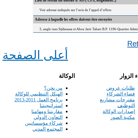
Lieu de retrait du dossier d’AO ( CPS, Règlement..)
Voir adresse indiquée sur l’avis de l’appel d’offres
Adresse à laquelle les offres doivent être envoyées
3, angle rues Sijilmassa et Abou Jarir Tabari B.P. 1196-Quartier Adm
Re
أعلى الصفحة
 الزوار
الوكالة
طلبات عروض
من نحن؟
فضاء الشركاء
الهيكل التنظيمي للوكالة
مقترحات مشاريع
برنامج العمل 2011-2013
التوظيف
إستراتيجيتنا
إصدارات الوكالة
مقاربتنا ومهامنا
مكتبة الصور
التعاون الدولي
شركاء مؤسساتيين
المجتمع المدني