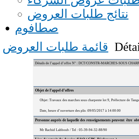
نتائج طلبات العروض
صطافوم
Détai
قائمة طلبات العروض
Détails de l’appel d’offre N° : DCT/CONSTR-MARCHES-SOUS CHA
Objet de l’appel d’offres
Objet :Travaux des marches sous charpente lot 9, Préfecture de Tange
Date, heure d’ouverture des plis :09/05/2017 à 14:00:00
Personne auprès de laquelle des renseignements peuvent être ob
Mr Rachid Lahboub / Tel : 05-39-94-32-88/90