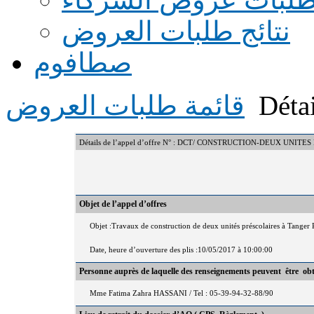
نتائج طلبات العروض
صطافوم
Détai
قائمة طلبات العروض
Détails de l’appel d’offre N° : DCT/ CONSTRUCTION-DEUX UNIT
Objet de l’appel d’offres
Objet :Travaux de construction de deux unités préscolaires à Tanger 
Date, heure d’ouverture des plis :10/05/2017 à 10:00:00
Personne auprès de laquelle des renseignements peuvent être ob
Mme Fatima Zahra HASSANI / Tel : 05-39-94-32-88/90