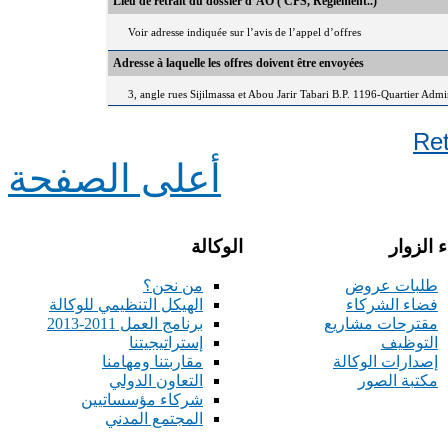
Lieu de retrait du dossier d’AO ( CPS, Règlement..)
Voir adresse indiquée sur l’avis de l’appel d’offres
Adresse à laquelle les offres doivent être envoyées
3, angle rues Sijilmassa et Abou Jarir Tabari B.P. 1196-Quartier Adm
Re
أعلى الصفحة
 الزوار
الوكالة
طلبات عروض
من نحن؟
فضاء الشركاء
الهيكل التنظيمي للوكالة
مقترحات مشاريع
برنامج العمل 2011-2013
التوظيف
إستراتيجيتنا
إصدارات الوكالة
مقاربتنا ومهامنا
مكتبة الصور
التعاون الدولي
شركاء مؤسساتيين
المجتمع المدني