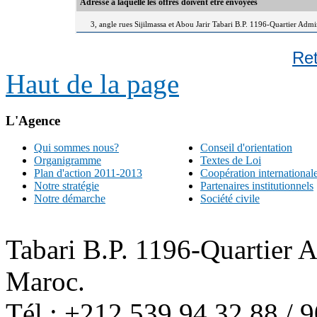
Adresse à laquelle les offres doivent être envoyées
3, angle rues Sijilmassa et Abou Jarir Tabari B.P. 1196-Quartier Adm
Re
Haut de la page
L'Agence
Qui sommes nous?
Conseil d'orientation
Organigramme
Textes de Loi
Plan d'action 2011-2013
Coopération international
Notre stratégie
Partenaires institutionnels
Notre démarche
Société civile
Tabari B.P. 1196-Quartier 
Maroc.
Tél : +212 539 94 32 88 / 