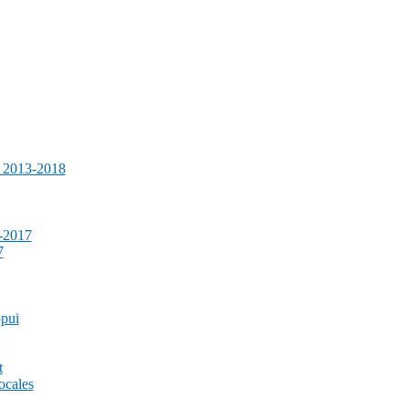
e 2013-2018
-2017
7
ppui
t
ocales