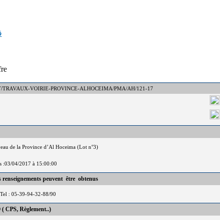
ق
fre
° : DCT/TRAVAUX-VOIRIE-PROVINCE-ALHOCEIMA/PMA/AH/121-17
veau de la Province d’Al Hoceima (Lot n°3)
is :03/04/2017 à 15:00:00
es renseignements peuvent être obtenus
Tel : 05-39-94-32-88/90
 ( CPS, Règlement..)