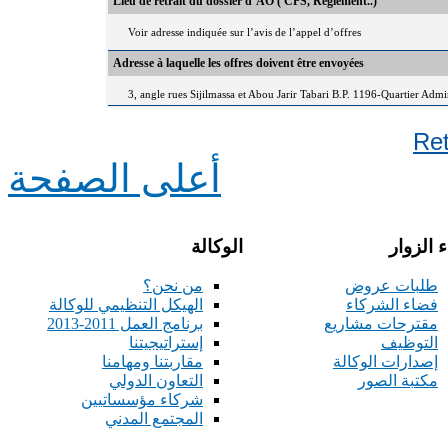
Lieu de retrait du dossier d’AO ( CPS, Règlement..)
Voir adresse indiquée sur l’avis de l’appel d’offres
Adresse à laquelle les offres doivent être envoyées
3, angle rues Sijilmassa et Abou Jarir Tabari B.P. 1196-Quartier Adm
Re
أعلى الصفحة
 الزوار
الوكالة
طلبات عروض
من نحن؟
فضاء الشركاء
الهيكل التنظيمي للوكالة
مقترحات مشاريع
برنامج العمل 2011-2013
التوظيف
إستراتيجيتنا
إصدارات الوكالة
مقاربتنا ومهامنا
مكتبة الصور
التعاون الدولي
شركاء مؤسساتيين
المجتمع المدني