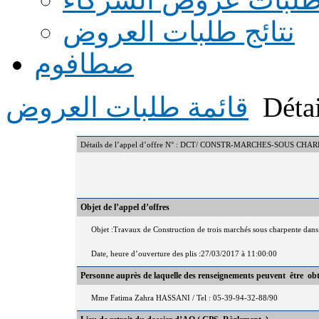
نتائج طلبات العروض
صطافوم
Détai
قائمة طلبات العروض
Détails de l’appel d’offre N° : DCT/ CONSTR-MARCHES-SOUS C
Objet de l’appel d’offres
Objet :Travaux de Construction de trois marchés sous charpente dans
Date, heure d’ouverture des plis :27/03/2017 à 11:00:00
Personne auprès de laquelle des renseignements peuvent être ob
Mme Fatima Zahra HASSANI / Tel : 05-39-94-32-88/90