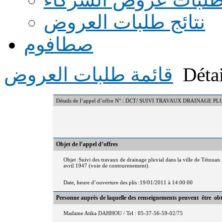
نتائج طلبات العروض
صطافوم
Détai
قائمة طلبات العروض
Détails de l’appel d’offre N° : DCT/ SUIVI TRAVAUX DRAINAGE 
Objet de l’appel d’offres
Objet :Suivi des travaux de drainage pluvial dans la ville de Tétoua
avril 1947 (voie de contourenement).
Date, heure d’ouverture des plis :19/01/2011 à 14:00:00
Personne auprès de laquelle des renseignements peuvent être ob
Madame Atika DAHHOU / Tel : 05-37-56-59-02/75