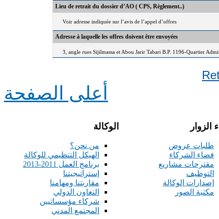
Lieu de retrait du dossier d’AO ( CPS, Règlement..)
Voir adresse indiquée sur l’avis de l’appel d’offres
Adresse à laquelle les offres doivent être envoyées
3, angle rues Sijilmassa et Abou Jarir Tabari B.P. 1196-Quartier Adm
Re
أعلى الصفحة
 الزوار
الوكالة
طلبات عروض
من نحن؟
فضاء الشركاء
الهيكل التنظيمي للوكالة
مقترحات مشاريع
برنامج العمل 2011-2013
التوظيف
إستراتيجيتنا
إصدارات الوكالة
مقاربتنا ومهامنا
مكتبة الصور
التعاون الدولي
شركاء مؤسساتيين
المجتمع المدني